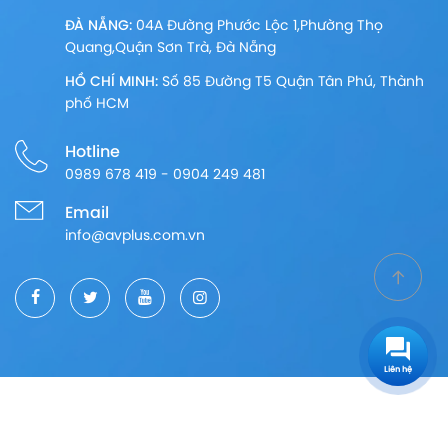
ĐÀ NẴNG:
04A Đường Phước Lộc 1,Phường Thọ
Quang,Quận Sơn Trà, Đà Nẵng
HỒ CHÍ MINH:
Số 85 Đường T5 Quận Tân Phú, Thành
phố HCM
Hotline
0989 678 419 - 0904 249 481
Email
info@avplus.com.vn
Liên hệ