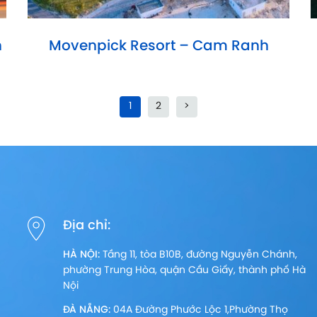
h
Movenpick Resort – Cam Ranh
1
2
>
Địa chỉ:
HÀ NỘI:
Tầng 11, tòa B10B, đường Nguyễn Chánh,
phường Trung Hòa, quận Cầu Giấy, thành phố Hà
Nội
ĐÀ NẴNG:
04A Đường Phước Lộc 1,Phường Thọ