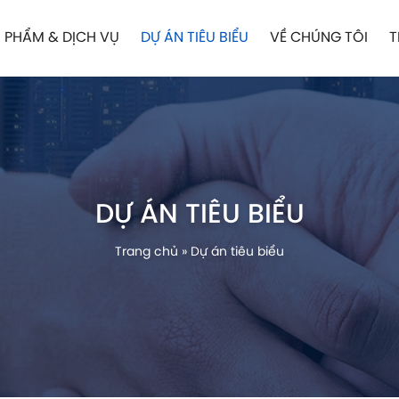
 PHẨM & DỊCH VỤ
DỰ ÁN TIÊU BIỂU
VỀ CHÚNG TÔI
T
DỰ ÁN TIÊU BIỂU
Trang chủ
»
Dự án tiêu biểu