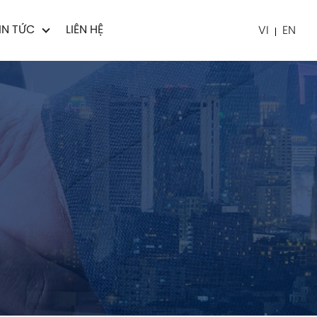
IN TỨC
LIÊN HỆ
VI
EN