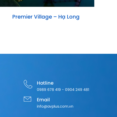
Premier Village – Hạ Long
Hotline
0989 678 419 - 0904 249 481
Email
info@avplus.com.vn