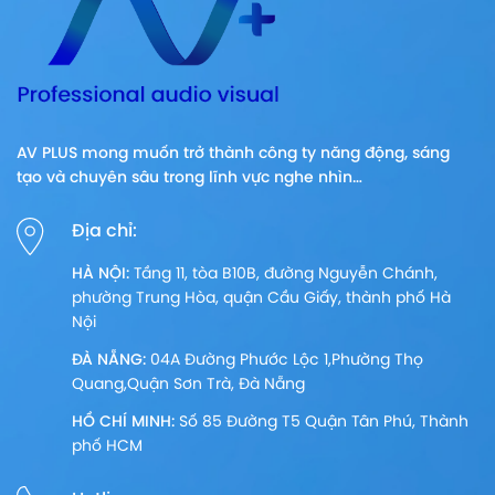
AV PLUS mong muốn trở thành công ty năng động, sáng
tạo và chuyên sâu trong lĩnh vực nghe nhìn…
Địa chỉ:
HÀ NỘI:
Tầng 11, tòa B10B, đường Nguyễn Chánh,
phường Trung Hòa, quận Cầu Giấy, thành phố Hà
Nội
ĐÀ NẴNG:
04A Đường Phước Lộc 1,Phường Thọ
Quang,Quận Sơn Trà, Đà Nẵng
HỒ CHÍ MINH:
Số 85 Đường T5 Quận Tân Phú, Thành
phố HCM